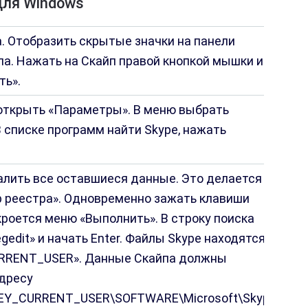
ля Windows
. Отобразить скрытые значки на панели
па. Нажать на Скайп правой кнопкой мышки и
ть».
 открыть «Параметры». В меню выбрать
 списке программ найти Skype, нажать
алить все оставшиеся данные. Это делается
р реестра». Одновременно зажать клавиши
кроется меню «Выполнить». В строку поиска
gedit» и начать Enter. Файлы Skype находятся в
RRENT_USER». Данные Скайпа должны
адресу
EY_CURRENT_USER\SOFTWARE\Microsoft\Skype».