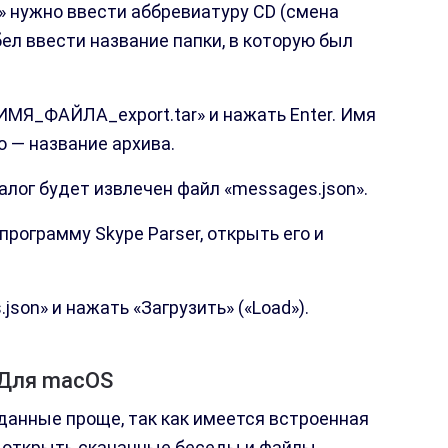
>» нужно ввести аббревиатуру CD (смена
бел ввести название папки, в которую был
fИМЯ_ФАЙЛА_export.tar» и нажать Enter. Имя
о — название архива.
талог будет извлечен файл «messages.json».
рограмму Skype Parser, открыть его и
json» и нажать «Загрузить» («Load»).
Для macOS
данные проще, так как имеется встроенная
 открыть скачанные беседы и файлы,