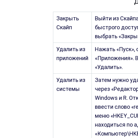
Д
Закрыть
Выйти из Скайпа
Скайп
быстрого досту
выбрать «Закры
Удалить из
Нажать «Пуск»,
приложений
«Приложения». В
«Удалить».
Удалить из
Затем нужно уд
системы
через «Редакто
Windows и R. От
ввести слово «re
меню «HKEY_CU
находиться по 
«Компьютер\HK