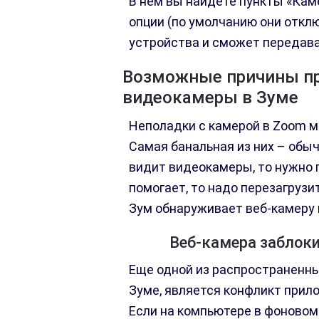
В нем вы найдете пункты «Кам
опции (по умолчанию они откл
устройства и сможет передават
Возможные причины п
видеокамеры в Зуме
Неполадки с камерой в Zoom м
Самая банальная из них – обы
видит видеокамеры, то нужно п
помогает, то надо перезагрузи
Зум обнаруживает веб-камеру 
Веб-камера заблок
Еще одной из распространенны
Зуме, является конфликт прил
Если на компьютере в фоновом