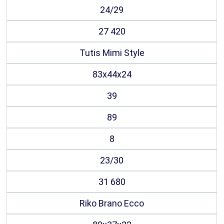
24/29
27 420
Tutis Mimi Style
83х44х24
39
89
8
23/30
31 680
Riko Brano Ecco