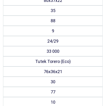
80х37х22
35
88
9
24/29
33 000
Tutek Torero (Eco)
76х36х21
30
77
10